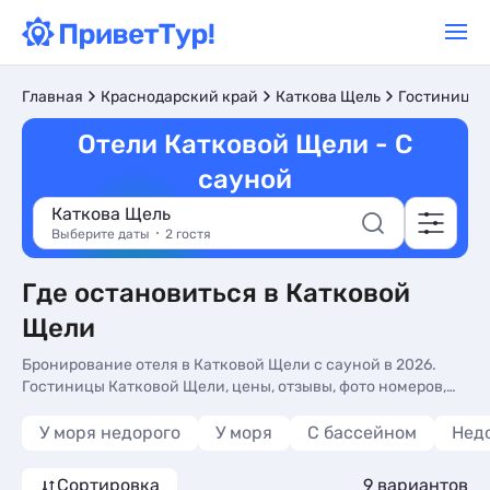
Главная
Краснодарский край
Каткова Щель
Гостиницы 
Отели Катковой Щели - С
сауной
Каткова Щель
Выберите даты
2 гостя
Где остановиться в Катковой
Щели
Бронирование отеля в Катковой Щели с сауной в 2026.
Гостиницы Катковой Щели, цены, отзывы, фото номеров,
отдых без посредников.
У моря недорого
У моря
С бассейном
Нед
Сортировка
9 вариантов