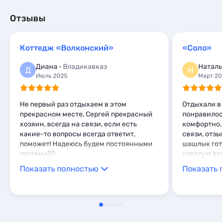
Квартиры посуточно
3
Частный сектор
1
Коттеджи и дома под ключ
8
Базы отдыха
1
Гостиницы и отели
9
Отзывы
Квартиры посуточно
60
Апартаменты
3
Коттеджи и дома под ключ
1
Базы отдыха
3
Квартиры посуточно
1
Санатории
2
Коттедж «Волконский»
«Соло»
Базы отдыха
1
Эллинги
4
Апартаменты
2
Диана
· Владикавказ
Наталь
Комнаты
3
Д
Н
Глэмпинги
1
Июль 2025
Март 2
Апартаменты
22
Мини-отели
5
Не первый раз отдыхаем в этом
Отдыхали в
прекрасном месте, Сергей прекрасный
понравилос
хозяин, всегда на связи, если есть
комфортно,
какие-то вопросы всегда ответит,
связи, отзы
поможет! Надеюсь будем постоянными
шашлык гот
гостями)))
советую вс
Показать полностью
Показать 