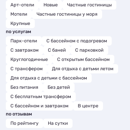
Арт-отели
Новые
Частные гостиницы
Мотели
Частные гостиницы у моря
Крупные
по услугам
Парк-отели
С бассейном с подогревом
С завтраком
С баней
С парковкой
Круглогодичные
С открытым бассейном
С трансфером
Для отдыха с детьми летом
Для отдыха с детьми с бассейном
Без питания
Без детей
С бесплатным трансфером
С бассейном и завтраком
В центре
по отзывам
По рейтингу
На сутки