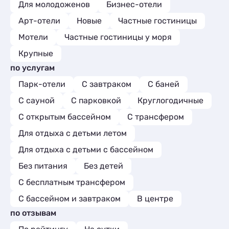
Для молодоженов
Бизнес-отели
Арт-отели
Новые
Частные гостиницы
Мотели
Частные гостиницы у моря
Крупные
по услугам
Парк-отели
С завтраком
С баней
С сауной
С парковкой
Круглогодичные
С открытым бассейном
С трансфером
Для отдыха с детьми летом
Для отдыха с детьми с бассейном
Без питания
Без детей
С бесплатным трансфером
С бассейном и завтраком
В центре
по отзывам