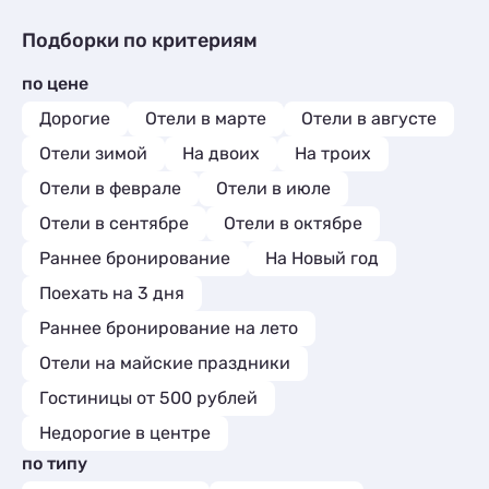
Квартиры посуточно
3
Частный сектор
1
Коттеджи и дома под ключ
8
Базы отдыха
1
Гостиницы и отели
9
Подборки по критериям
Квартиры посуточно
59
Апартаменты
3
Коттеджи и дома под ключ
1
Базы отдыха
3
по цене
Квартиры посуточно
1
Санатории
2
Базы отдыха
1
Дорогие
Отели в марте
Отели в августе
Эллинги
4
Апартаменты
2
Комнаты
3
Отели зимой
На двоих
На троих
Глэмпинги
1
Апартаменты
22
Отели в феврале
Отели в июле
Мини-отели
5
Отели в сентябре
Отели в октябре
Раннее бронирование
На Новый год
Поехать на 3 дня
Раннее бронирование на лето
Отели на майские праздники
Гостиницы от 500 рублей
Недорогие в центре
по типу