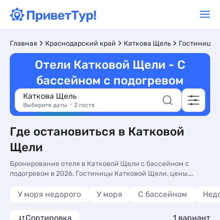
Главная
Краснодарский край
Каткова Щель
Гостиницы 
Отели Катковой Щели - С
бассейном с подогревом
Каткова Щель
Выберите даты
2 гостя
Где остановиться в Катковой
Щели
Бронирование отеля в Катковой Щели с бассейном с
подогревом в 2026. Гостиницы Катковой Щели, цены,
отзывы, фото номеров, отдых без посредников.
У моря недорого
У моря
С бассейном
Нед
Сортировка
1 вариант