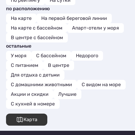
По рейтингу
На сутки
по расположению
На карте
На первой береговой линии
На карте с бассейном
Апарт-отели у моря
В центре с бассейном
остальные
У моря
С бассейном
Недорого
С питанием
В центре
Для отдыха с детьми
С домашними животными
С видом на море
Акции и скидки
Лучшие
C кухней в номере
Карта