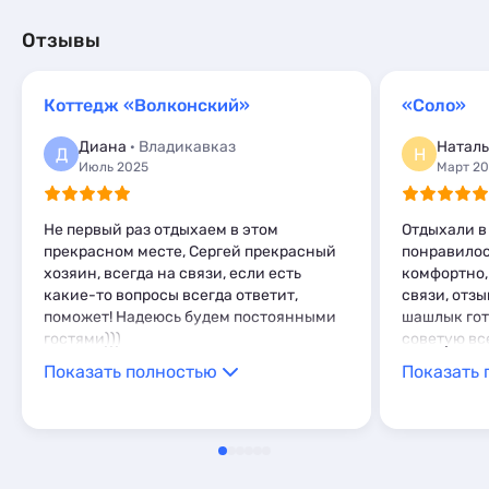
Квартиры посуточно
3
Частный сектор
1
Коттеджи и дома под ключ
8
Базы отдыха
1
Гостиницы и отели
9
Отзывы
Квартиры посуточно
60
Апартаменты
3
Коттеджи и дома под ключ
1
Базы отдыха
3
Квартиры посуточно
1
Санатории
2
Коттедж «Волконский»
«Соло»
Базы отдыха
1
Эллинги
4
Апартаменты
2
Диана
· Владикавказ
Наталь
Комнаты
3
Д
Н
Глэмпинги
1
Июль 2025
Март 2
Апартаменты
22
Мини-отели
5
Не первый раз отдыхаем в этом
Отдыхали в
прекрасном месте, Сергей прекрасный
понравилос
хозяин, всегда на связи, если есть
комфортно,
какие-то вопросы всегда ответит,
связи, отзы
поможет! Надеюсь будем постоянными
шашлык гот
гостями)))
советую вс
Показать полностью
Показать 