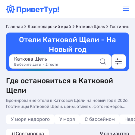
Главная
Краснодарский край
Каткова Щель
Гостиницы 
Отели Катковой Щели - На
Новый год
Каткова Щель
Выберите даты
2 гостя
Где остановиться в Катковой
Щели
Бронирование отеля в Катковой Щели на новый год в 2026.
Гостиницы Катковой Щели, цены, отзывы, фото номеров,
отдых без посредников.
У моря недорого
У моря
С бассейном
Нед
Сортировка
9 вариантов