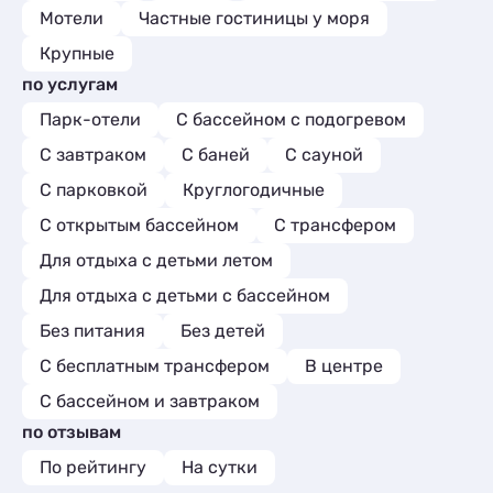
Мотели
Частные гостиницы у моря
Крупные
по услугам
Парк-отели
С бассейном с подогревом
С завтраком
С баней
С сауной
С парковкой
Круглогодичные
С открытым бассейном
С трансфером
Для отдыха с детьми летом
Для отдыха с детьми с бассейном
Без питания
Без детей
С бесплатным трансфером
В центре
С бассейном и завтраком
по отзывам
По рейтингу
На сутки