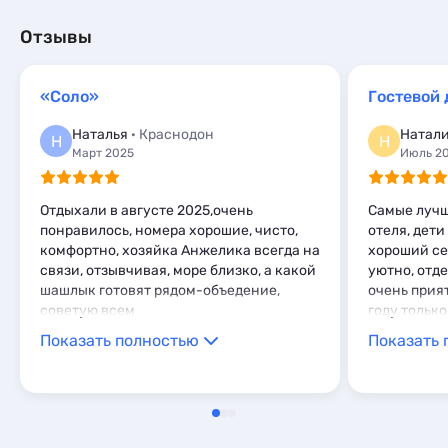
Квартиры посуточно
3
Частный сектор
1
Коттеджи и дома под ключ
8
Базы отдыха
1
Гостиницы и отели
9
Отзывы
Квартиры посуточно
59
Апартаменты
3
Коттеджи и дома под ключ
1
Базы отдыха
3
Квартиры посуточно
1
Санатории
2
«Соло»
Гостевой
Базы отдыха
1
Эллинги
4
Апартаменты
2
Наталья
· Краснодон
Натал
Комнаты
3
Н
Н
Глэмпинги
1
Март 2025
Июль 2
Апартаменты
22
Мини-отели
5
Отдыхали в августе 2025,очень
Самые лучш
понравилось, номера хорошие, чисто,
отеля, дети
комфортно, хозяйка Анжелика всегда на
хороший се
связи, отзывчивая, море близко, а какой
уютно, отде
шашлык готовят рядом-объедение,
очень прия
советую всем
году только 
Показать полностью
Показать 