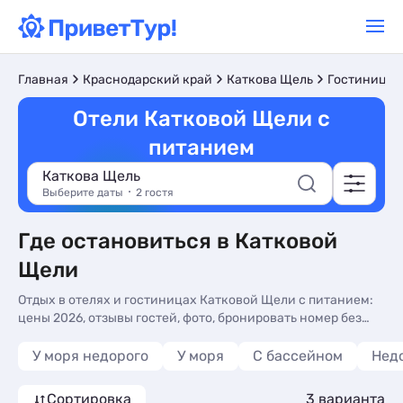
Главная
Краснодарский край
Каткова Щель
Гостиницы 
Отели Катковой Щели с
питанием
Каткова Щель
Выберите даты
2 гостя
Где остановиться в Катковой
Щели
Отдых в отелях и гостиницах Катковой Щели с питанием:
цены 2026, отзывы гостей, фото, бронировать номер без
посредников. Гостиницы и отели с питанием в Катковой
Щели - более 10 вариантов, от 1995 руб, номера с общей
У моря недорого
У моря
С бассейном
Нед
кухней, трансфером (платно) и сменой белья.
Сортировка
3 варианта