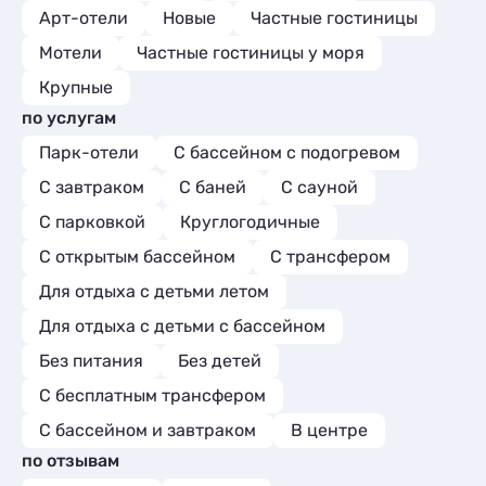
Арт-отели
Новые
Частные гостиницы
Мотели
Частные гостиницы у моря
Крупные
по услугам
Парк-отели
С бассейном с подогревом
С завтраком
С баней
С сауной
С парковкой
Круглогодичные
С открытым бассейном
С трансфером
Для отдыха с детьми летом
Для отдыха с детьми с бассейном
Без питания
Без детей
С бесплатным трансфером
С бассейном и завтраком
В центре
по отзывам